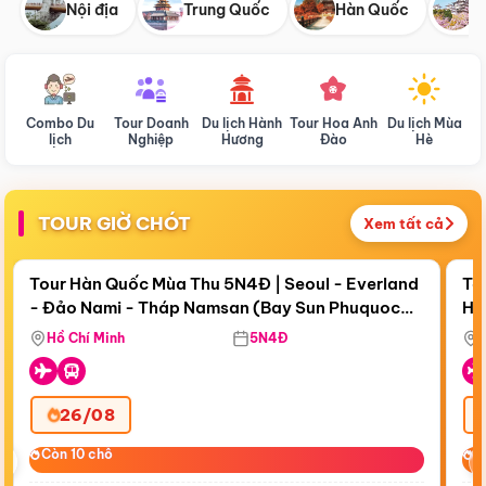
Nội địa
Trung Quốc
Hàn Quốc
N
Combo Du
Tour Doanh
Du lịch Hành
Tour Hoa Anh
Du lịch Mùa
D
lịch
Nghiệp
Hương
Đào
Hè
TOUR GIỜ CHÓT
Xem tất cả
Điểm nổi bật
Còn
19 ngày 02:21:58
Cò
Tour Hàn Quốc Mùa Thu 5N4Đ | Seoul - Everland
To
- Đảo Nami - Tháp Namsan (Bay Sun Phuquoc
Hò
Tặ
Airways)
Aq
Hồ Chí Minh
5N4Đ
26/08
‹
Còn 10 chỗ
Còn 10 chỗ
C
C