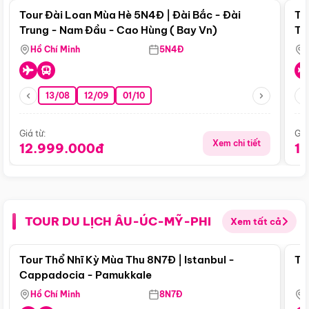
Tour Đài Loan Mùa Hè 5N4Đ | Đài Bắc - Đài
To
Trung - Nam Đầu - Cao Hùng ( Bay Vn)
Tr
Hồ Chí Minh
5N4Đ
13/08
12/09
01/10
Giá từ:
Giá
Xem chi tiết
12.999.000đ
1
TOUR DU LỊCH ÂU-ÚC-MỸ-PHI
Xem tất cả
Điểm nổi bật
Tour Thổ Nhĩ Kỳ Mùa Thu 8N7Đ | Istanbul -
To
Cappadocia - Pamukkale
Hồ Chí Minh
8N7Đ