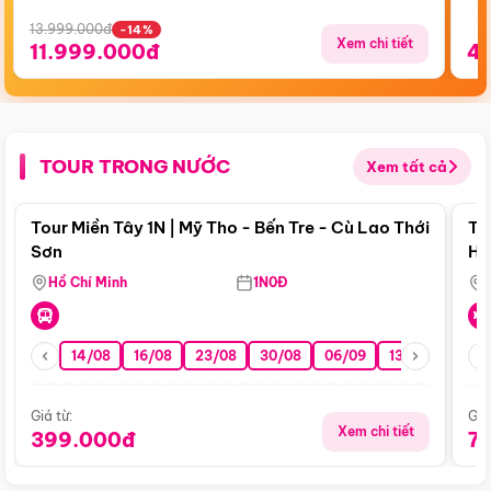
13.999.000đ
-14%
Xem chi tiết
11.999.000đ
4
TOUR TRONG NƯỚC
Xem tất cả
Điểm nổi bật
Tour Miền Tây 1N | Mỹ Tho - Bến Tre - Cù Lao Thới
To
Sơn
Hu
Hồ Chí Minh
1N0Đ
14/08
16/08
23/08
30/08
06/09
13/09
20/0
Giá từ:
Giá
Xem chi tiết
399.000đ
7