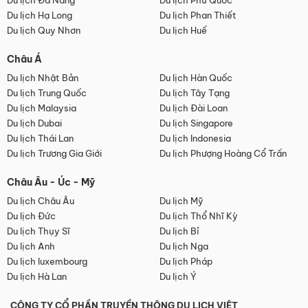
Du lịch Đà Nẵng
Du lịch Phú Quốc
Du lịch Hạ Long
Du lịch Phan Thiết
Du lịch Quy Nhơn
Du lịch Huế
Châu Á
Du lịch Nhật Bản
Du lịch Hàn Quốc
Du lịch Trung Quốc
Du lịch Tây Tạng
Du lịch Malaysia
Du lịch Đài Loan
Du lịch Dubai
Du lịch Singapore
Du lịch Thái Lan
Du lịch Indonesia
Du lịch Trương Gia Giới
Du lịch Phượng Hoàng Cổ Trấn
Châu Âu - Úc - Mỹ
Du lịch Châu Âu
Du lịch Mỹ
Du lịch Đức
Du lịch Thổ Nhĩ Kỳ
Du lịch Thụy Sĩ
Du lịch Bỉ
Du lịch Anh
Du lịch Nga
Du lịch luxembourg
Du lịch Pháp
Du lịch Hà Lan
Du lịch Ý
CÔNG TY CỔ PHẦN TRUYỀN THÔNG DU LỊCH VIỆT