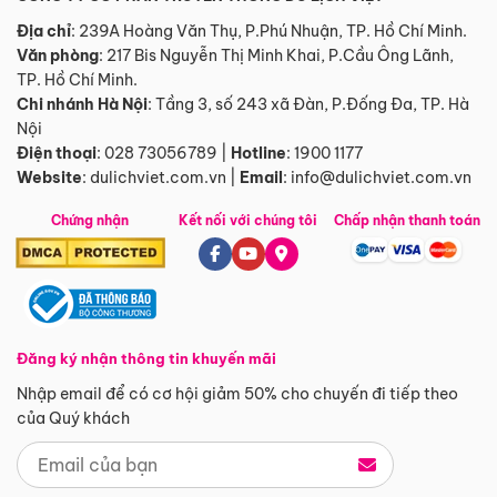
Địa chỉ
: 239A Hoàng Văn Thụ, P.Phú Nhuận, TP. Hồ Chí Minh.
Văn phòng
:
217 Bis Nguyễn Thị Minh Khai, P.Cầu Ông Lãnh,
TP. Hồ Chí Minh.
Chi nhánh Hà Nội
:
Tầng 3, số 243 xã Đàn, P.Đống Đa, TP. Hà
Nội
Điện thoại
:
028 73056789
|
Hotline
:
1900 1177
Website
:
dulichviet.com.vn
|
Email
:
info@dulichviet.com.vn
Chứng nhận
Kết nối với chúng tôi
Chấp nhận thanh toán
Đăng ký nhận thông tin khuyến mãi
Nhập email để có cơ hội giảm 50% cho chuyến đi tiếp theo
của Quý khách