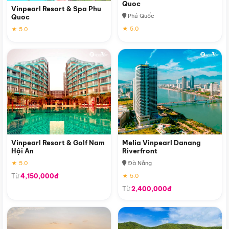
Quoc
Vinpearl Resort & Spa Phu
Phú Quốc
Quoc
★ 5.0
★ 5.0
Vinpearl Resort & Golf Nam
Melia Vinpearl Danang
Hội An
Riverfront
★ 5.0
Đà Nẵng
Từ
4,150,000đ
★ 5.0
Từ
2,400,000đ