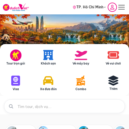
TP. Hồ Chí Minh
Tour trọn gói
Khách sạn
Vé máy bay
Vé vui chơi
Thêm
Visa
Xe đưa đón
Combo