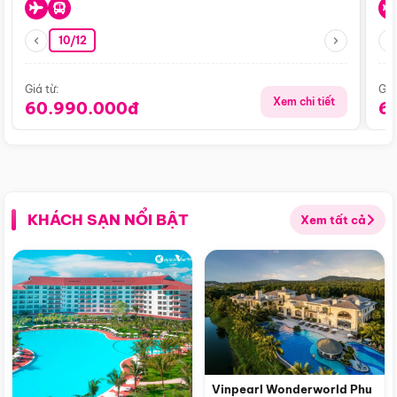
10/12
Giá từ:
Giá
Xem chi tiết
60.990.000đ
6
KHÁCH SẠN NỔI BẬT
Xem tất cả
Vinpearl Wonderworld Phu