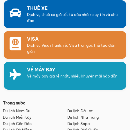
THUÊ XE
Dịch vụ thuê xe giá tốt từ các nhà xe uy tín và chu
đáo
VISA
Dịch vụ Visa nhanh, rẻ. Visa trọn gói, thủ tục đơn
giản
VÉ MÁY BAY
Vé máy bay giá rẻ nhất, nhiều khuyến mãi hấp dẫn
Trong nước
Du lịch Nam Du
Du lịch Đà Lạt
Du lịch Miền tây
Du lịch Nha Trang
Du lịch Côn Đảo
Du lịch Sapa