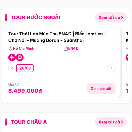
TOUR NƯỚC NGOÀI
Xem tất cả
Điểm nổi bật
Tour Thái Lan Mùa Thu 5N4Đ | Biển Jomtien -
To
Chợ Nổi - Muang Boran - Suanthai
Ku
Si
Hồ Chí Minh
5N4Đ
26/09
Giá từ:
Giá
Xem chi tiết
8.499.000đ
1
TOUR CHÂU Á
Xem tất cả
Điểm nổi bật